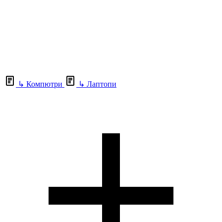
↳
Компютри
↳
Лаптопи