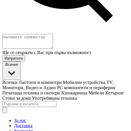
Ще се свържем с Вас при първа възможност
Изпратете
Всички
Всички
Лаптопи и компютри
Мобилни устройства
TV,
Монитори, Видео и Аудио
PC компоненти и периферия
Печатаща техника и скенери
Книжарница
Мебели
Кетъринг
Стоки за дома
Употребявана техника
За нас
Доставка
Контакти