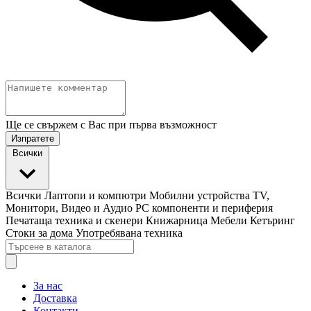
Ще се свържем с Вас при първа възможност
Изпратете
Всички
Всички
Лаптопи и компютри
Мобилни устройства
TV,
Монитори, Видео и Аудио
PC компоненти и периферия
Печатаща техника и скенери
Книжарница
Мебели
Кетъринг
Стоки за дома
Употребявана техника
За нас
Доставка
Контакти