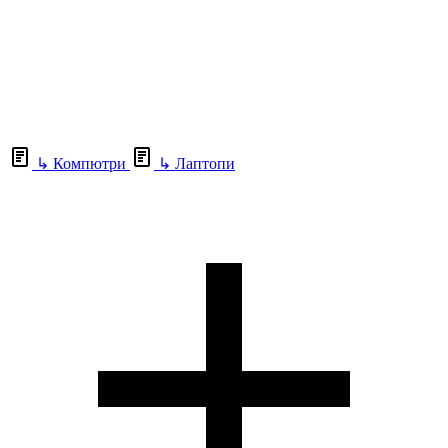
↳
Компютри
↳
Лаптопи