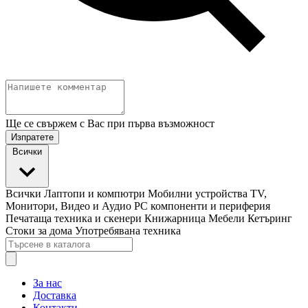
Ще се свържем с Вас при първа възможност
Изпратете
Всички
Всички
Лаптопи и компютри
Мобилни устройства
TV,
Монитори, Видео и Аудио
PC компоненти и периферия
Печатаща техника и скенери
Книжарница
Мебели
Кетъринг
Стоки за дома
Употребявана техника
За нас
Доставка
Контакти