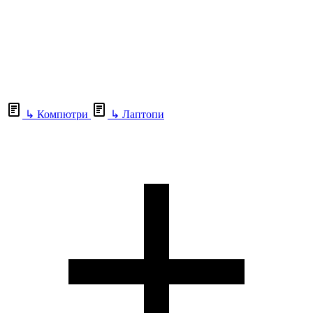
↳
Компютри
↳
Лаптопи