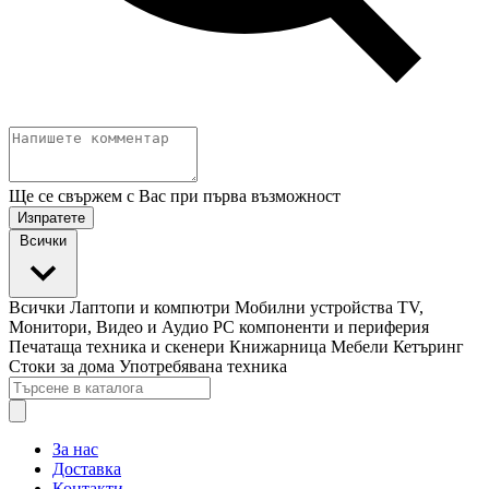
Ще се свържем с Вас при първа възможност
Изпратете
Всички
Всички
Лаптопи и компютри
Мобилни устройства
TV,
Монитори, Видео и Аудио
PC компоненти и периферия
Печатаща техника и скенери
Книжарница
Мебели
Кетъринг
Стоки за дома
Употребявана техника
За нас
Доставка
Контакти