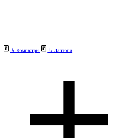
↳
Компютри
↳
Лаптопи