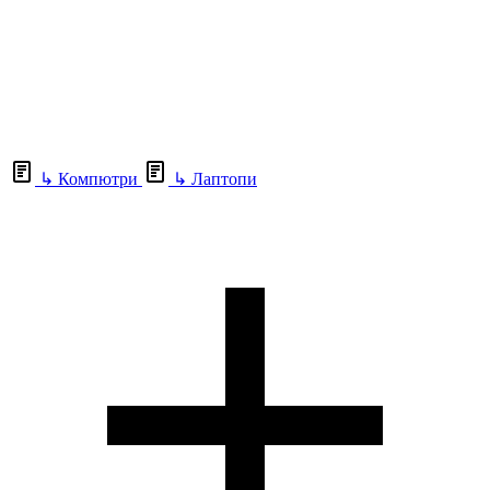
↳
Компютри
↳
Лаптопи