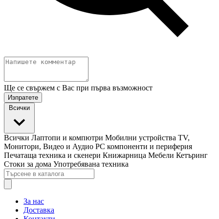
Ще се свържем с Вас при първа възможност
Изпратете
Всички
Всички
Лаптопи и компютри
Мобилни устройства
TV,
Монитори, Видео и Аудио
PC компоненти и периферия
Печатаща техника и скенери
Книжарница
Мебели
Кетъринг
Стоки за дома
Употребявана техника
За нас
Доставка
Контакти