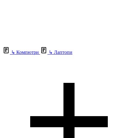
↳
Компютри
↳
Лаптопи