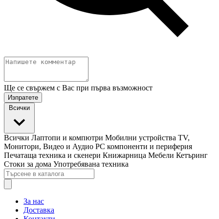
Ще се свържем с Вас при първа възможност
Изпратете
Всички
Всички
Лаптопи и компютри
Мобилни устройства
TV,
Монитори, Видео и Аудио
PC компоненти и периферия
Печатаща техника и скенери
Книжарница
Мебели
Кетъринг
Стоки за дома
Употребявана техника
За нас
Доставка
Контакти