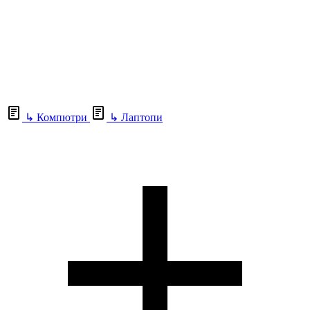
↳
Компютри
↳
Лаптопи