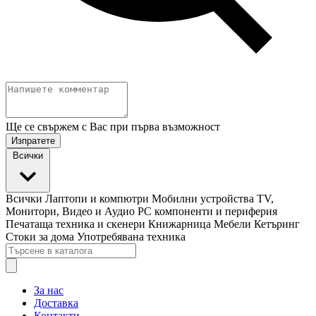
Ще се свържем с Вас при първа възможност
Изпратете
Всички
Всички
Лаптопи и компютри
Мобилни устройства
TV,
Монитори, Видео и Аудио
PC компоненти и периферия
Печатаща техника и скенери
Книжарница
Мебели
Кетъринг
Стоки за дома
Употребявана техника
За нас
Доставка
Контакти