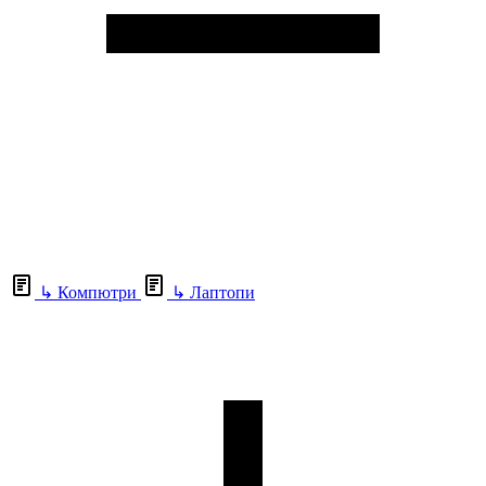
↳
Компютри
↳
Лаптопи