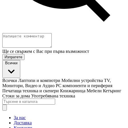
Ще се свържем с Вас при първа възможност
Изпратете
Всички
Всички
Лаптопи и компютри
Мобилни устройства
TV,
Монитори, Видео и Аудио
PC компоненти и периферия
Печатаща техника и скенери
Книжарница
Мебели
Кетъринг
Стоки за дома
Употребявана техника
За нас
Доставка
Контакти