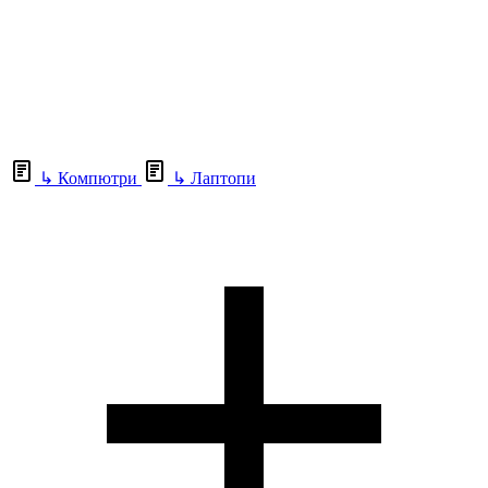
↳
Компютри
↳
Лаптопи