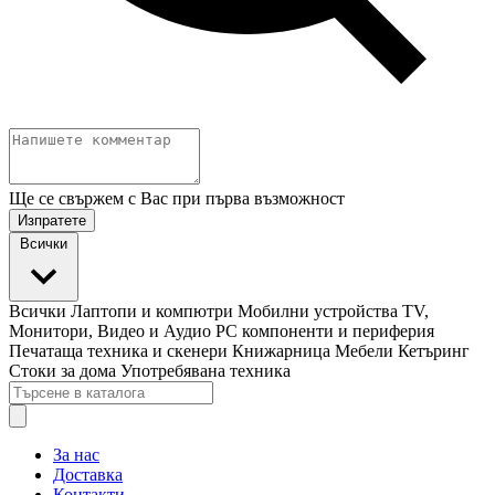
Ще се свържем с Вас при първа възможност
Изпратете
Всички
Всички
Лаптопи и компютри
Мобилни устройства
TV,
Монитори, Видео и Аудио
PC компоненти и периферия
Печатаща техника и скенери
Книжарница
Мебели
Кетъринг
Стоки за дома
Употребявана техника
За нас
Доставка
Контакти